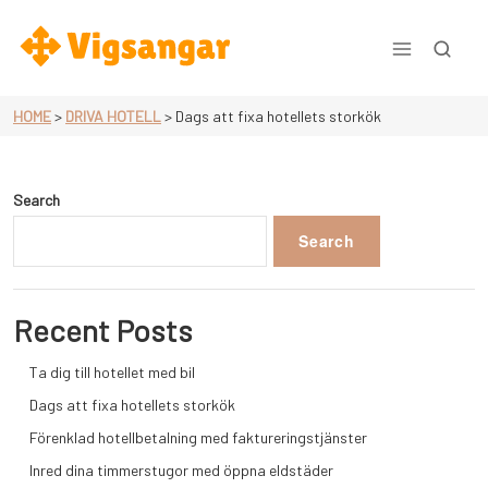
Skip
to
content
Vigsangar.se
HOME
>
DRIVA HOTELL
>
Dags att fixa hotellets storkök
Search
Search
Recent Posts
Ta dig till hotellet med bil
Dags att fixa hotellets storkök
Förenklad hotellbetalning med faktureringstjänster
Inred dina timmerstugor med öppna eldstäder