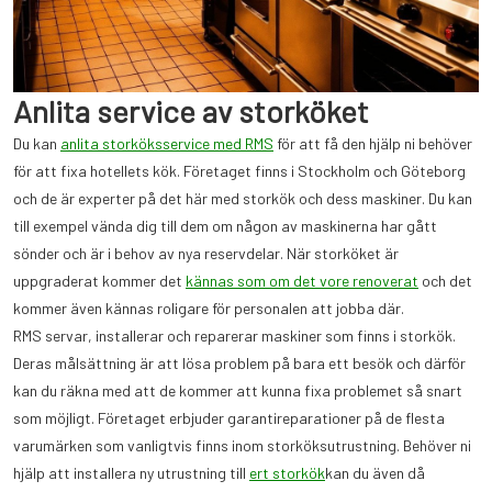
Anlita service av storköket
Du kan
anlita storköksservice med RMS
för att få den hjälp ni behöver
för att fixa hotellets kök. Företaget finns i Stockholm och Göteborg
och de är experter på det här med storkök och dess maskiner. Du kan
till exempel vända dig till dem om någon av maskinerna har gått
sönder och är i behov av nya reservdelar. När storköket är
uppgraderat kommer det
kännas som om det vore renoverat
och det
kommer även kännas roligare för personalen att jobba där.
RMS servar, installerar och reparerar maskiner som finns i storkök.
Deras målsättning är att lösa problem på bara ett besök och därför
kan du räkna med att de kommer att kunna fixa problemet så snart
som möjligt. Företaget erbjuder garantireparationer på de flesta
varumärken som vanligtvis finns inom storköksutrustning. Behöver ni
hjälp att installera ny utrustning till
ert storkök
kan du även då