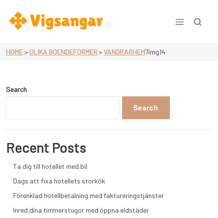
Skip
to
content
Vigsangar.se
HOME
>
OLIKA BOENDEFORMER
>
VANDRARHEM
7img14
Search
Search
Recent Posts
Ta dig till hotellet med bil
Dags att fixa hotellets storkök
Förenklad hotellbetalning med faktureringstjänster
Inred dina timmerstugor med öppna eldstäder